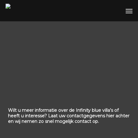
Skip
Men
to
main
content
Wilt u meer informatie over de Infinity blue villa’s of
heeft u interesse? Laat uw contactgegevens hier achter
en wij nemen zo snel mogelijk contact op.