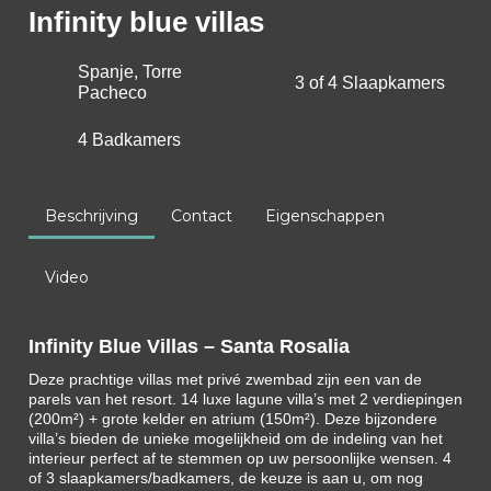
Infinity blue villas
Spanje, Torre
3 of 4 Slaapkamers
Pacheco
4 Badkamers
Beschrijving
Contact
Eigenschappen
Video
Infinity Blue Villas – Santa Rosalia
Deze prachtige villas met privé zwembad zijn een van de
parels van het resort.
14
luxe
lagune villa’s
met
2
verdiepingen
(200m²)
+
grote
kelder
en
atrium
(150m²).
Deze
bijzondere
villa’s
bieden
de
unieke
mogelijkheid
om
de
indeling
van
het
interieur
perfect
af
te
stemmen
op
uw
persoonlijke
wensen.
4
of
3
slaapkamers/badkamers,
de
keuze
is
aan
u,
om
nog