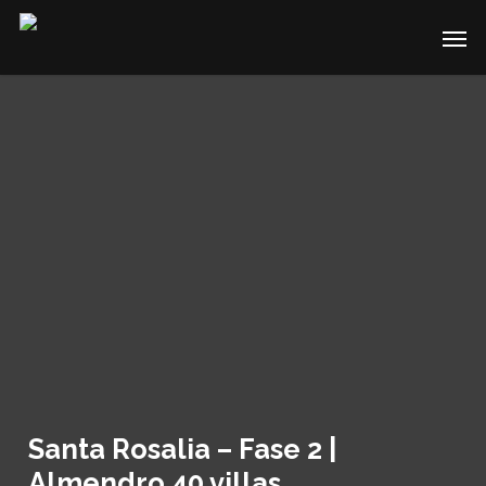
Skip
Men
to
main
content
Santa Rosalia – Fase 2 |
Almendro 40 villas